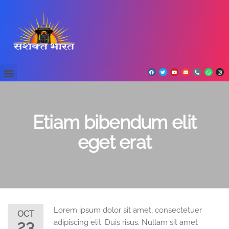
Etiam bibendum elit
eget erat
Lorem ipsum dolor sit amet, consectetuer
OCT
23
adipiscing elit. Duis risus. Nullam sit amet