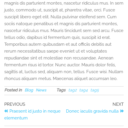
magnis dis parturient montes, nascetur ridiculus mus. In sem
justo, commodo ut, suscipit at, pharetra vitae, orci. Fusce
suscipit libero eget elit. Nulla pulvinar eleifend sem. Cum
sociis natoque penatibus et magnis dis parturient montes,
nascetur ridiculus mus. Mauris tincidunt sem sed arcu. Fusce
tellus odio, dapibus id fermentum quis, suscipit id erat.
Temporibus autem quibusdam et aut officiis debitis aut
rerum necessitatibus saepe eveniet ut et voluptates
repudiandae sint et molestiae non recusandae. Aenean
fermentum risus id tortor. Nunc auctor. Mauris dolor felis,
sagittis at, luctus sed, aliquam non, tellus. Fusce wisi. Nullam
rhoncus aliquam metus. Maecenas aliquet accumsan leo.
Posted in
Blog
News
Tags
tag2
tag4
tag5
PREVIOUS
NEXT
Praesent id justo in neque
Donec iaculis gravida nulla
elementum