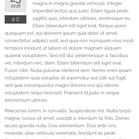
magna in magna gravida vehicula. Integer
2018
imperdiet lectus quis justo. Etiam ligula pede,
sagittis quis, interdum ultricies, scelerisque eu.
0
Etiam bibendum elit eget erat. Neque porro
quisquam est, qui dolorem ipsum quia dolor sit amet,
consectetur, adipisci velit, sed quia non numquam eius modi
tempora incidunt ut labore et dolore magnam aliquam
quaerat voluptatem. Sed elit dui, pellentesque a, faucibus
vel, interdum nec, diam. Etiam bibendum elit eget erat.
Fusce nibh. Nulla pulvinar eleifend sem. Nemo enim ipsam
voluptatem quia voluptas sit aspernatur aut odit aut fugit,
sed quia consequuntur magni dolores eos qui ratione
voluptatem sequi nesciunt. Praesent id justo in neque
elementum ultrices.
Maecenas lorem. In convallis. Suspendisse nisl. Nulla turpis
magna, cursus sit amet, suscipit a, interdum id, felis. Donec
iaculis gravida nulla. Cras elementum. Duis ante orci,
molestie vitae vehicula venenatis, tincidunt ac pede.