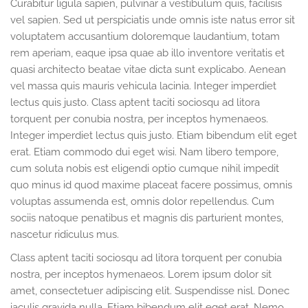
Curabitur ligula sapien, pulvinar a vestibulum quis, facilisis
vel sapien. Sed ut perspiciatis unde omnis iste natus error sit
voluptatem accusantium doloremque laudantium, totam
rem aperiam, eaque ipsa quae ab illo inventore veritatis et
quasi architecto beatae vitae dicta sunt explicabo. Aenean
vel massa quis mauris vehicula lacinia. Integer imperdiet
lectus quis justo. Class aptent taciti sociosqu ad litora
torquent per conubia nostra, per inceptos hymenaeos.
Integer imperdiet lectus quis justo. Etiam bibendum elit eget
erat. Etiam commodo dui eget wisi. Nam libero tempore,
cum soluta nobis est eligendi optio cumque nihil impedit
quo minus id quod maxime placeat facere possimus, omnis
voluptas assumenda est, omnis dolor repellendus. Cum
sociis natoque penatibus et magnis dis parturient montes,
nascetur ridiculus mus.
Class aptent taciti sociosqu ad litora torquent per conubia
nostra, per inceptos hymenaeos. Lorem ipsum dolor sit
amet, consectetuer adipiscing elit. Suspendisse nisl. Donec
iaculis gravida nulla. Etiam bibendum elit eget erat. Nemo